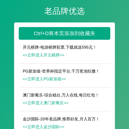
遥想公瑾当年，小乔初嫁了，雄姿英发。
羽扇纶巾，谈笑间，樯橹灰飞烟灭。
故国神游，多情应笑我，早生华发。
人生如梦，一尊还酹江月。